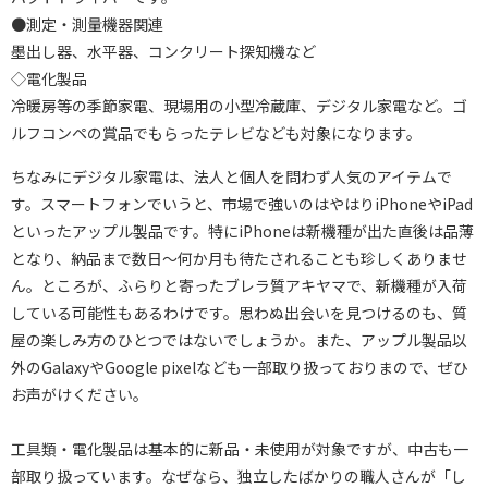
●測定・測量機器関連
墨出し器、水平器、コンクリート探知機など
◇電化製品
冷暖房等の季節家電、現場用の小型冷蔵庫、デジタル家電など。ゴ
ルフコンペの賞品でもらったテレビなども対象になります。
ちなみにデジタル家電は、法人と個人を問わず人気のアイテムで
す。スマートフォンでいうと、市場で強いのはやはりiPhoneやiPad
といったアップル製品です。特にiPhoneは新機種が出た直後は品薄
となり、納品まで数日～何か月も待たされることも珍しくありませ
ん。ところが、ふらりと寄ったブレラ質アキヤマで、新機種が入荷
している可能性もあるわけです。思わぬ出会いを見つけるのも、質
屋の楽しみ方のひとつではないでしょうか。また、アップル製品以
外のGalaxyやGoogle pixelなども一部取り扱っておりまので、ぜひ
お声がけください。
工具類・電化製品は基本的に新品・未使用が対象ですが、中古も一
部取り扱っています。なぜなら、独立したばかりの職人さんが「し