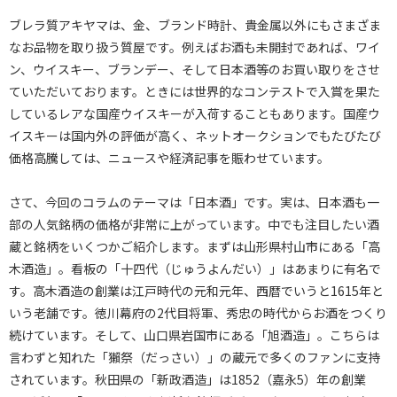
ブレラ質アキヤマは、金、ブランド時計、貴金属以外にもさまざま
なお品物を取り扱う質屋です。例えばお酒も未開封であれば、ワイ
ン、ウイスキー、ブランデー、そして日本酒等のお買い取りをさせ
ていただいております。ときには世界的なコンテストで入賞を果た
しているレアな国産ウイスキーが入荷することもあります。国産ウ
イスキーは国内外の評価が高く、ネットオークションでもたびたび
価格高騰しては、ニュースや経済記事を賑わせています。
さて、今回のコラムのテーマは「日本酒」です。実は、日本酒も一
部の人気銘柄の価格が非常に上がっています。中でも注目したい酒
蔵と銘柄をいくつかご紹介します。まずは山形県村山市にある「高
木酒造」。看板の「十四代（じゅうよんだい）」はあまりに有名で
す。高木酒造の創業は江戸時代の元和元年、西暦でいうと1615年と
いう老舗です。徳川幕府の2代目将軍、秀忠の時代からお酒をつくり
続けています。そして、山口県岩国市にある「旭酒造」。こちらは
言わずと知れた「獺祭（だっさい）」の蔵元で多くのファンに支持
されています。秋田県の「新政酒造」は1852（嘉永5）年の創業