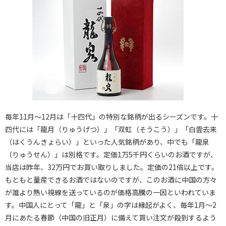
毎年11月～12月は「十四代」の特別な銘柄が出るシーズンです。十
四代には「龍月（りゅうげつ）」「双虹（そうこう）」「白雲去来
（はくうんきょらい）」といった人気銘柄があり、中でも「龍泉
（りゅうせん）」は別格です。定価1万5千円くらいのお酒ですが、
当店は昨年、32万円でお買い取りしました。定価の21倍以上です。
もともと量産できるお酒ではないのですが、このお酒に中国の方々
が誰より熱い視線を送っているのが価格高騰の一因といわれていま
す。中国人にとって「龍」と「泉」の字は縁起がよく、毎年1月～2
月にあたる春節（中国の旧正月）に備えて買い注文が殺到するよう