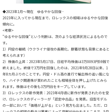
◆2023年1月～現在 ――ゆるやかな回復――
2023年に入ってから現在まで、ロレックスの相場はゆるやかな回復
傾向に。
<考察>
"ゆるやかな回復"という判断は、次のような経済状況によるもので
す。
1）円安の継続（ウクライナ侵攻の長期化、膠着状態も背景にあると
考えられます）
2）株価の上昇：2023年5月17日、日経平均株価は3万0093円59銭で
終えました。終値で3万円を回復したのは、2021年9月28日以来、1
年8カ月ぶりのことです。円安・ドル高の進行で輸出株の追い風にな
り、ハイテク関連株が買われたことも相場全体を押し上げたとみら
れます。株価はその後も3万円台をキープしています。
3）ロレックスの新作発表：2023年4月頃に新作が発表されたのを受
け、ロレックスのディーラーが「認定中古品」を発表。旧型モデル
の一部において「価格が上がる」という見方も出ました。ただ、ロ
レックスの相場の動きは業者によって見解が分かれるところで、5月