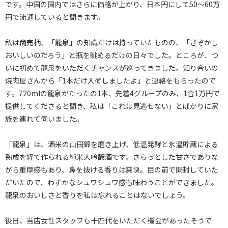
です。中国の国内ではさらに価格が上がり、日本円にして50～60万
円で流通していると聞きます。
私は商売柄、「龍泉」の知識だけは持っていたものの、「さぞかし
おいしいのだろう」と瓶を眺めるだけの日々でした。ところが、つ
いに初めて龍泉をいただくチャンスが巡ってきました。知り合いの
焼肉屋さんから「1本だけ入荷しましたよ」と連絡をもらったので
す。720mlの龍泉がたったの1本、先着4グループのみ、1合1万円で
提供してくださると聞き、私は「これは見逃せない」とばかりに家
族を連れて伺いました。
「龍泉」は、酒米の山田錦を磨き上げ、低温発酵と氷温貯蔵による
熟成を経て作られる純米大吟醸酒です。さらっとした甘さでありな
がら重厚感もあり、鼻を抜ける香りは爽快。目の前で開封していた
だいたので、わずかなシュワシュワ感も味わうことができました。
龍泉のおいしさと香りを私は忘れることはないでしょう。
後日、当店女性スタッフも十四代をいただく機会があったそうで