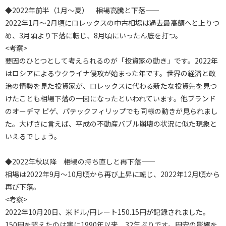
◆2022年前半（1月～夏） ――相場高騰と下落――
2022年1月～2月頃にロレックスの中古相場は過去最高額へと上りつ
め、3月頃より下落に転じ、8月頃にいったん底を打つ。
<考察>
要因のひとつとして考えられるのが「投資家の動き」です。2022年
はロシアによるウクライナ侵攻が始まった年です。世界の経済と政
治の情勢を見た投資家が、ロレックスに代わる新たな投資先を見つ
けたことも相場下落の一因になったといわれています。他ブランド
のオーデマ ピゲ、パテックフィリップでも同様の動きが見られまし
た。大げさに言えば、平成の不動産バブル崩壊の状況に似た現象と
いえるでしょう。
◆2022年秋以降 ――相場の持ち直しと再下落――
相場は2022年9月～10月頃から再び上昇に転じ、2022年12月頃から
再び下落。
<考察>
2022年10月20日、米ドル/円レート150.15円が記録されました。
150円を超えたのは実に1990年以来、32年ぶりです。円安の影響を