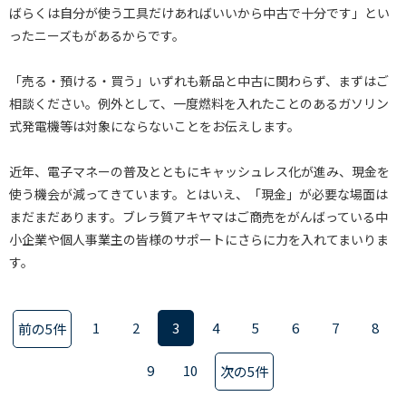
ばらくは自分が使う工具だけあればいいから中古で十分です」とい
ったニーズもがあるからです。
「売る・預ける・買う」いずれも新品と中古に関わらず、まずはご
相談ください。例外として、一度燃料を入れたことのあるガソリン
式発電機等は対象にならないことをお伝えします。
近年、電子マネーの普及とともにキャッシュレス化が進み、現金を
使う機会が減ってきています。とはいえ、「現金」が必要な場面は
まだまだあります。ブレラ質アキヤマはご商売をがんばっている中
小企業や個人事業主の皆様のサポートにさらに力を入れてまいりま
す。
1
2
3
4
5
6
7
8
前の5件
9
10
次の5件