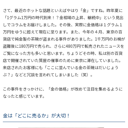
さて、最近のホットな話題といえばやはり「金」ですね。昨年夏に
「1グラム1万円の時代到来！？金相場の上昇、継続中」という見出
しでコラムをお届けしました。その後、実際に金価格は１グラム１
万円をゆうに超えて現在に至ります。また、今年の４月、東京の百
貨店で純金製の茶碗が盗まれる事件がありました。1千万円のお椀が
盗難後に180万円で売られ、さらに480万円で転売されたニュースを
ご覧になった方も多いと思います。ちょうどその時、私は別の百貨
店で開催されていた質屋の催事のために東京に滞在していました。
来店されたお客様にも「ここに並んでいる金の茶碗はだいじょう
ぶ？」などと冗談を言われてしまいました（笑）。
この事件をきっかけに、「金の価格」が改めて注目を集めるように
なったと感じています。
金は「どこに売るか」が大切！