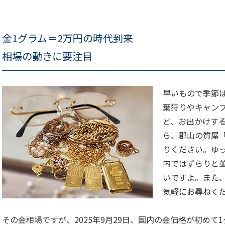
金1グラム＝2万円の時代到来
相場の動きに要注目
早いもので季節
葉狩りやキャン
ど、お出かけす
ら、郡山の質屋
りください。ゆ
内ではずらりと
いですよ。また
気軽にお尋ねく
その金相場ですが、2025年9月29日、国内の金価格が初めて