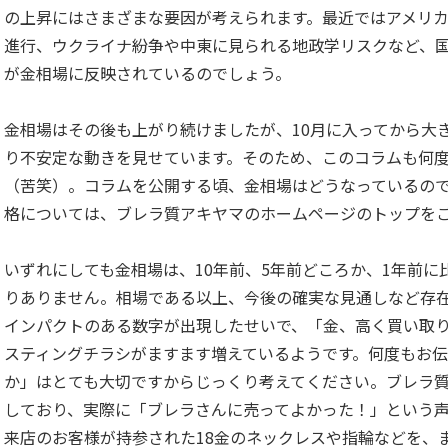
の上昇にはさまざまな要因が考えられます。最近ではアメリ
進行、ウクライナ紛争や中東に見られる地政学リスクなど、
が金相場に反映されているのでしょう。
金相場はその後も上がり続けましたが、10月に入ってから大
り不安定な動きを見せています。そのため、このコラムも何
（苦笑）。コラムを公開する頃、金相場はどうなっているの
格については、ブレラ質アキヤマのホームページのトップを
いずれにしても金相場は、10年前、5年前どころか、1年前
りありません。相場である以上、今後の確実な見通しなど存在
インパクトのある数字が出現したせいで、「金、高く買い取り
スティングチラシがますます増えているようです。何度もお
か」はとても大切ですからじっくり考えてください。ブレラ
しており、実際に「ブレラさんに売ってよかった！」という
来店のお客様が持参された18金のネックレスや指輪などを、