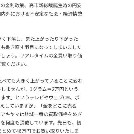
カの金利政策、高市新総裁誕生時の円安
国内外における不安定な社会・経済情勢
きく下落し、また上がったり下がった
度も書き直す羽目になってしまいました
でしょう。リアルタイムの金買い取り価
ご覧ください。
に比べても大きく上がっていることに変わ
しませんが、1グラム＝2万円という
ます」というテレビやウェブCM、ポ
伝えしていますが、「金をどこに売る
質アキヤマは地域一番の買取価格をめざ
声を何度も頂戴しています。先日も、初
まとめて46万円でお買い取りいたしま