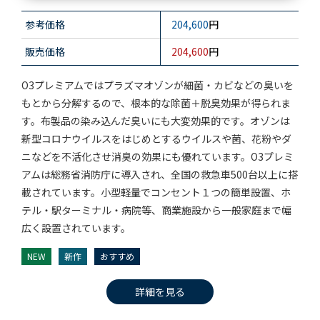
参考価格
204,600
円
販売価格
204,600
円
O3プレミアムではプラズマオゾンが細菌・カビなどの臭いを
もとから分解するので、根本的な除菌＋脱臭効果が得られま
す。布製品の染み込んだ臭いにも大変効果的です。オゾンは
新型コロナウイルスをはじめとするウイルスや菌、花粉やダ
ニなどを不活化させ消臭の効果にも優れています。O3プレミ
アムは総務省消防庁に導入され、全国の救急車500台以上に搭
載されています。小型軽量でコンセント１つの簡単設置、ホ
テル・駅ターミナル・病院等、商業施設から一般家庭まで幅
広く設置されています。
NEW
新作
おすすめ
詳細を見る