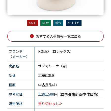
SALE
NEW
新作
おすすめ
おすすめ入荷情報一覧に戻る
ブランド
ROLEX（ロレックス）
（メーカー）
商品名
サブマリーナ（青）
型番
116613LB
程度
中古良品(A)
参考定価
1,291,500
円（国内税抜定価/本体価格）
販売価格
売り切れました