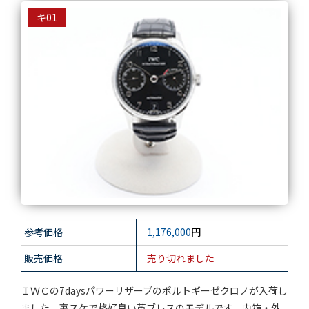
キ01
参考価格
1,176,000
円
販売価格
売り切れました
ＩＷＣの7daysパワーリザーブのポルトギーゼクロノが入荷し
ました。裏スケで格好良い革ブレスのモデルです。内箱・外