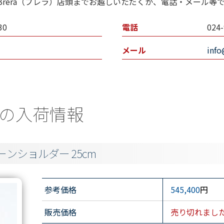
rera（ブレラ）店頭までお越しいただくか、電話・メール等
30
電話
024-
メール
inf
の入荷情報
ンショルダー 25cm
参考価格
545,400
円
販売価格
売り切れまし