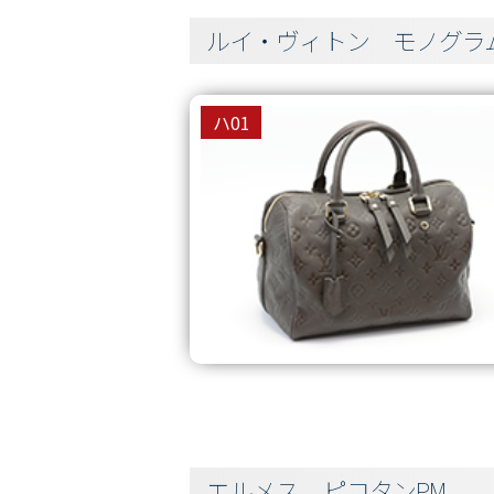
ルイ・ヴィトン モノグラ
ハ01
エルメス ピコタンPM