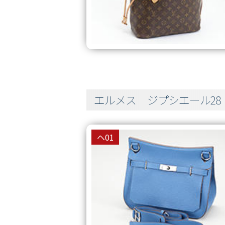
エルメス ジプシエール28
ヘ01