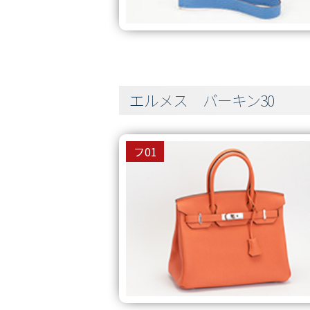
エルメス バーキン30
フ01