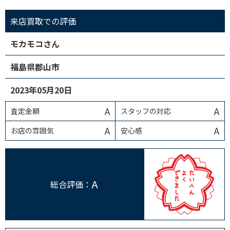
来店買取での評価
モカモコさん
福島県郡山市
2023年05月20日
A
A
査定金額
スタッフの対応
A
A
お店の雰囲気
安心感
A
総合評価：