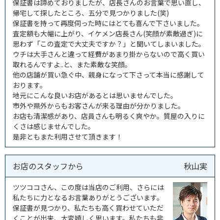
保証書は諦めておりましたが、店長さんのお言葉で思い直し、
帰宅して探したところ、五分で見つかりました(笑)
保証書を持って再度伺った時にはとても喜んで下さいました。
査定額も大幅に上がり、イケメン店長さん(笑顔が素敵過ぎ)に
思わず「この査定で大丈夫ですか？」と聞いてしまいました。
ウチは大手さんと違って経費があまり掛からないので高く買い
取れるんですよ..と、また素敵な笑顔。
他の店舗が買い急ぐ中、親身になって下さって本当に感謝して
おります。
地元にこんな良いお店があるとは思いませんでした。
市外や県外からもお客さんが来る理由が分かりました。
お店も清潔感があり、店員さんも明るく爽やか。質屋の入りに
くさは感じませんでした。
是非ともまた利用させて頂きます！
お店のスタッフから
秋山実
ツツココさん、この度は当店のご利用、さらには
私たちに力となるお言葉ありがとうございます。
保証書が見つかり、私たちも高く買わせていただ
くことが出来、大変嬉しく思います。私たちも非