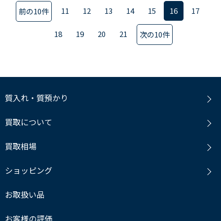
11
12
13
14
15
16
17
前の10件
18
19
20
21
次の10件
質入れ・質預かり
買取について
買取相場
ショッピング
お取扱い品
お客様の評価