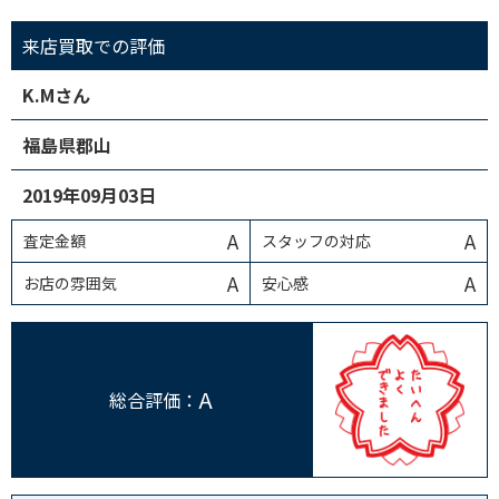
来店買取での評価
K.Mさん
福島県郡山
2019年09月03日
A
A
査定金額
スタッフの対応
A
A
お店の雰囲気
安心感
A
総合評価：