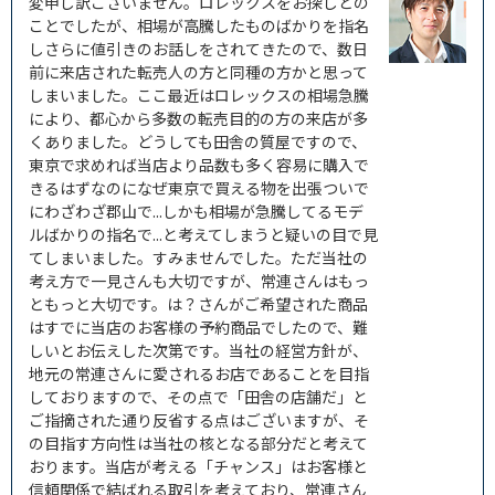
変申し訳ございません。ロレックスをお探しとの
ことでしたが、相場が高騰したものばかりを指名
しさらに値引きのお話しをされてきたので、数日
前に来店された転売人の方と同種の方かと思って
しまいました。ここ最近はロレックスの相場急騰
により、都心から多数の転売目的の方の来店が多
くありました。どうしても田舎の質屋ですので、
東京で求めれば当店より品数も多く容易に購入で
きるはずなのになぜ東京で買える物を出張ついで
にわざわざ郡山で...しかも相場が急騰してるモデ
ルばかりの指名で...と考えてしまうと疑いの目で見
てしまいました。すみませんでした。ただ当社の
考え方で一見さんも大切ですが、常連さんはもっ
ともっと大切です。は？さんがご希望された商品
はすでに当店のお客様の予約商品でしたので、難
しいとお伝えした次第です。当社の経営方針が、
地元の常連さんに愛されるお店であることを目指
しておりますので、その点で「田舎の店舗だ」と
ご指摘された通り反省する点はございますが、そ
の目指す方向性は当社の核となる部分だと考えて
おります。当店が考える「チャンス」はお客様と
信頼関係で結ばれる取引を考えており、常連さん