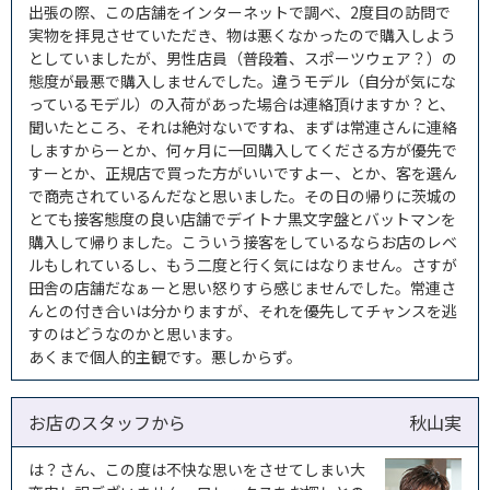
出張の際、この店舗をインターネットで調べ、2度目の訪問で
実物を拝見させていただき、物は悪くなかったので購入しよう
としていましたが、男性店員（普段着、スポーツウェア？）の
態度が最悪で購入しませんでした。違うモデル（自分が気にな
っているモデル）の入荷があった場合は連絡頂けますか？と、
聞いたところ、それは絶対ないですね、まずは常連さんに連絡
しますからーとか、何ヶ月に一回購入してくださる方が優先で
すーとか、正規店で買った方がいいですよー、とか、客を選ん
で商売されているんだなと思いました。その日の帰りに茨城の
とても接客態度の良い店舗でデイトナ黒文字盤とバットマンを
購入して帰りました。こういう接客をしているならお店のレベ
ルもしれているし、もう二度と行く気にはなりません。さすが
田舎の店舗だなぁーと思い怒りすら感じませんでした。常連さ
んとの付き合いは分かりますが、それを優先してチャンスを逃
すのはどうなのかと思います。
あくまで個人的主観です。悪しからず。
お店のスタッフから
秋山実
は？さん、この度は不快な思いをさせてしまい大