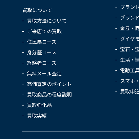
ブラン
買取について
ブラン
買取方法について
金券・
ご来店での買取
ダイヤ
住民票コース
宝石・
身分証コース
生活・
経験者コース
電動工
無料メール査定
スマホ
高価査定のポイント
買取申
買取商品の程度説明
買取強化品
買取実績