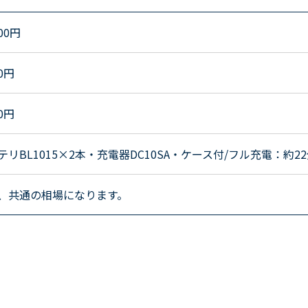
00
円
0
円
0
円
テリBL1015×2本・充電器DC10SA・ケース付/フル充電：約2
、共通の相場になります。