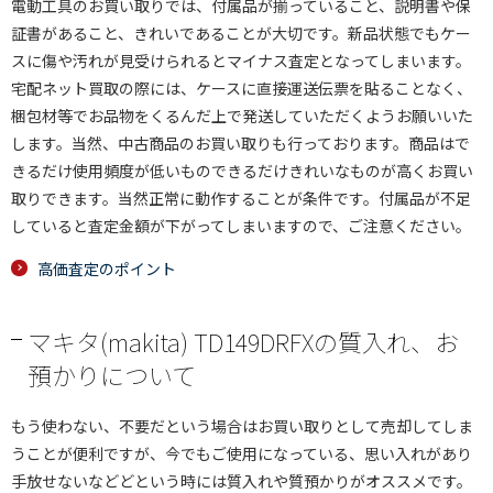
電動工具のお買い取りでは、付属品が揃っていること、説明書や保
証書があること、きれいであることが大切です。新品状態でもケー
スに傷や汚れが見受けられるとマイナス査定となってしまいます。
宅配ネット買取の際には、ケースに直接運送伝票を貼ることなく、
梱包材等でお品物をくるんだ上で発送していただくようお願いいた
します。当然、中古商品のお買い取りも行っております。商品はで
きるだけ使用頻度が低いものできるだけきれいなものが高くお買い
取りできます。当然正常に動作することが条件です。付属品が不足
していると査定金額が下がってしまいますので、ご注意ください。
高価査定のポイント
マキタ(makita) TD149DRFXの質入れ、お
預かりについて
もう使わない、不要だという場合はお買い取りとして売却してしま
うことが便利ですが、今でもご使用になっている、思い入れがあり
手放せないなどどという時には質入れや質預かりがオススメです。