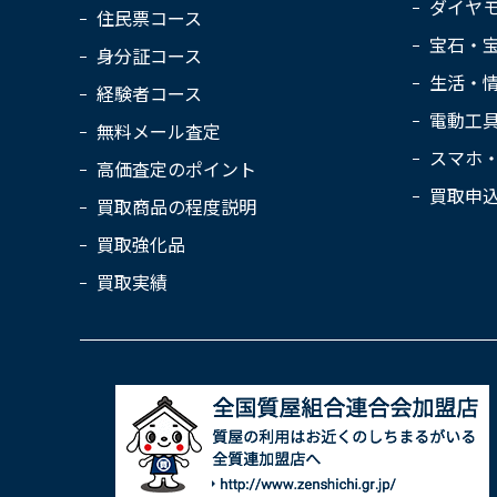
ダイヤ
住民票コース
宝石・
身分証コース
生活・
経験者コース
電動工
無料メール査定
スマホ
高価査定のポイント
買取申
買取商品の程度説明
買取強化品
買取実績