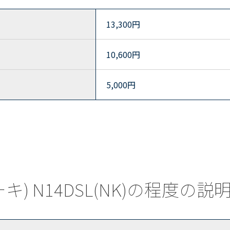
13,300
円
10,600
円
5,000
円
ーキ) N14DSL(NK)の程度の説