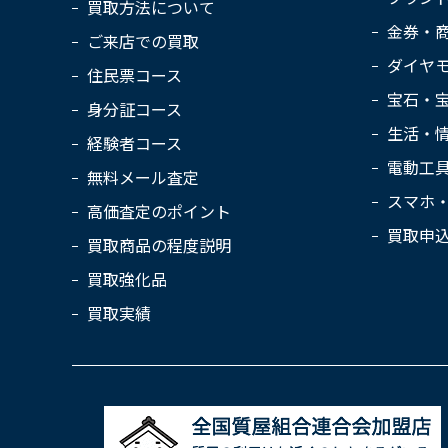
買取方法について
金券・
ご来店での買取
ダイヤ
住民票コース
宝石・
身分証コース
生活・
経験者コース
電動工
無料メール査定
スマホ
高価査定のポイント
買取申
買取商品の程度説明
買取強化品
買取実績