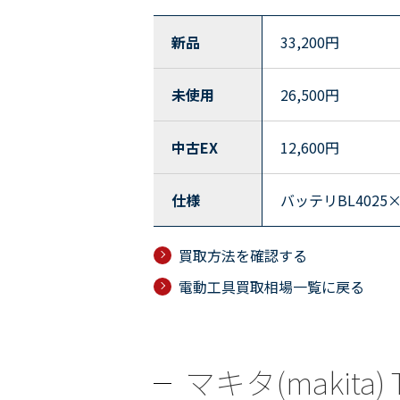
新品
33,200
円
未使用
26,500
円
中古EX
12,600
円
仕様
バッテリBL402
買取方法を確認する
電動工具買取相場一覧に戻る
マキタ(makita