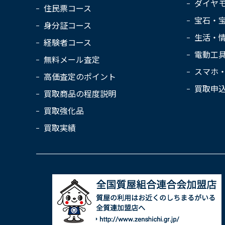
ダイヤ
住民票コース
宝石・
身分証コース
生活・
経験者コース
電動工
無料メール査定
スマホ
高価査定のポイント
買取申
買取商品の程度説明
買取強化品
買取実績