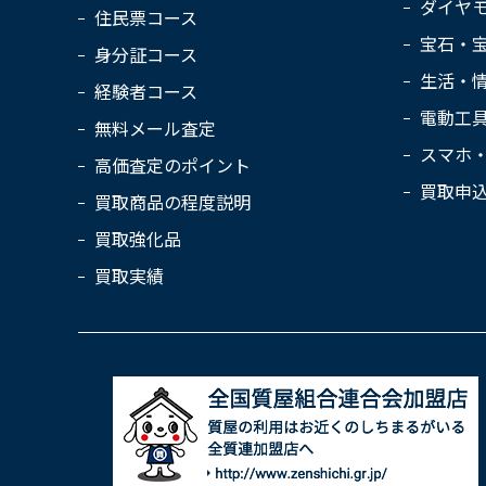
ダイヤ
住民票コース
宝石・
身分証コース
生活・
経験者コース
電動工
無料メール査定
スマホ
高価査定のポイント
買取申
買取商品の程度説明
買取強化品
買取実績