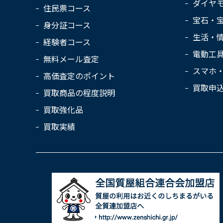
ダイヤ
住民票コース
宝石・
身分証コース
生活・
経験者コース
電動工
無料メール査定
スマホ
高価査定のポイント
買取申
買取商品の程度説明
買取強化品
買取実績