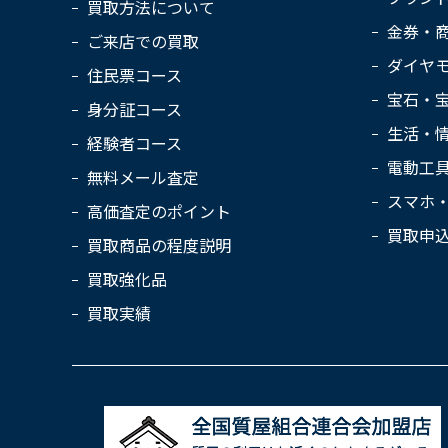
買取方法について
金券・
ご来店での買取
ダイヤ
住民票コース
宝石・
身分証コース
生活・
経験者コース
電動工
無料メール査定
スマホ
高価査定のポイント
買取申
買取商品の程度説明
買取強化品
買取実績