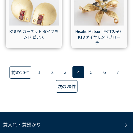
K18 YG ガーネット ダイヤモ
Hisako Matsui（松井久子）
ンド ピアス
K18 ダイヤモンドブロー
チ
1
2
3
4
5
6
7
前の20件
次の20件
質入れ・質預かり