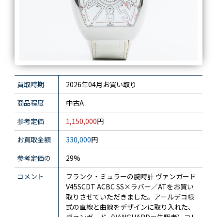
買取時期
2026年04月お買い取り
商品程度
中古A
参考定価
1,150,000
円
お買取金額
330,000
円
参考定価の
29%
コメント
フランク・ミュラーの腕時計 ヴァンガード
V45SCDT ACBC SS×ラバー／ATをお買い
取りさせていただきました。アールデコ様
式の直線と曲線をデザインに取り入れた、
ヴァンガード（VANGUARD＝先駆者）コレ