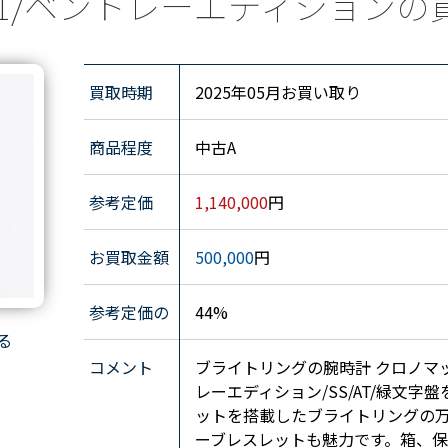
1L1A1/ベントレーエディション
買取時期
2025年05月お買い取り
商品程度
中古A
参考定価
1,140,000
円
お買取金額
500,000
円
参考定価の
44%
る
コメント
ブライトリングの腕時計 クロノマットB01
レーエディション/SS/AT/緑文
ットを搭載したブライトリングの
ーブレスレットも魅力です。箱、保